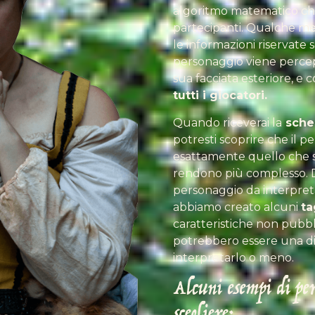
algoritmo matematico che 
partecipanti. Qualche mes
le informazioni riservate s
personaggio viene percepi
sua facciata esteriore, e 
tutti i giocatori.
Quando riceverai la
sched
potresti scoprire che il 
esattamente quello che se
rendono più complesso. D
personaggio da interpretar
abbiamo creato alcuni
ta
caratteristiche non pubb
potrebbero essere una di
interpretarlo o meno.
Alcuni esempi di per
scegliere: