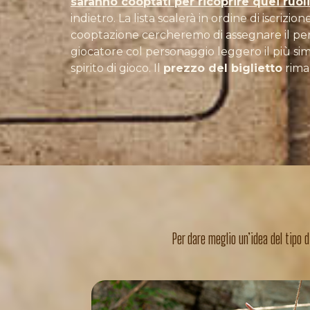
saranno cooptati per ricoprire quei ruoli
indietro. La lista scalerà in ordine di iscrizio
cooptazione cercheremo di assegnare il per
giocatore col personaggio leggero il più sim
spirito di gioco. Il
prezzo del biglietto
rima
Per dare meglio un’idea del tipo 