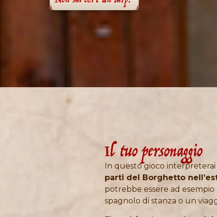
Non sai cos'è un larp?
Il tuo personaggio
In questo gioco interpreterai
parti del Borghetto nell’es
potrebbe essere ad esempio u
spagnolo di stanza o un viagg