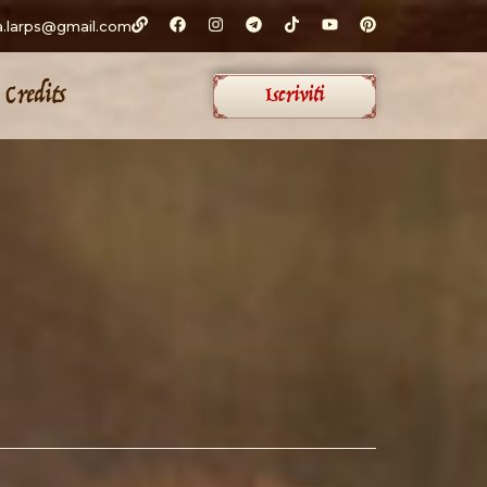
a.larps@gmail.com
Credits
Iscriviti