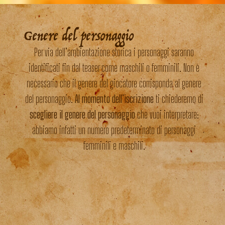
Genere del personaggio
Per via dell’ambientazione storica i personaggi saranno
identificati fin dal teaser come maschili o femminili. Non è
necessario che il genere del giocatore corrisponda al genere
del personaggio.
Al momento dell’iscrizione
ti chiederemo di
scegliere il genere del personaggio
che vuoi interpretare:
abbiamo infatti un numero predeterminato di personaggi
femminili e maschili.