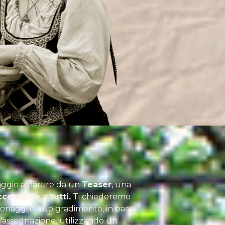
aggio a partire da un
Teaser
, una
essibile a tutti.
Ti chiederemo
ersonaggi di tuo gradimento, in base
’assegnazione, utilizzando un