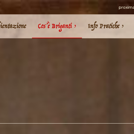
proxim
entazione
Cos’è Briganti ›
Info Pratiche ›