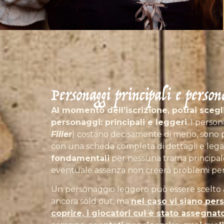
Personaggi principali e persona
Al momento dell’iscrizione, potrai scegli
personaggi: principali e leggeri
. I perso
Filler
) costano decisamente di meno, sono pe
con una scheda completa di dettagli e leg
fondamentali
per nessuna trama principale
eventuale assenza non creerà problemi per 
Un personaggio leggero può essere scelto a
ancora sold out, ma
nel caso vi siano per
coprire, i giocatori cui è stato assegn