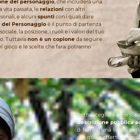
one del personaggio
, che includerà una
 vita passata, le
relazioni
con altri
sonali, e alcuni
spunti
con i quali dare
 del Personaggio
è il punto di partenza
ociale, la posizione, i ruoli e i valori del tuo
co. Tuttavia
non è un copione
da seguire
el gioco e le scelte che farai potranno
Potrai scegliere il person
descrizione pubblica acc
di fornirci una lista di p
alla quale effettueremo l