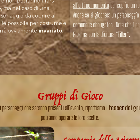
e non potranno tirarsi
all’ultimo momento
per coprire un ru
ne, ma nel caso di una
Anche se si giocherà un personaggio
sonaggio da coprire al
ile possibile per costume e
comunque obbligatori.
Nota che i per
rrà ovviamente
invariato
.
Proxima con la dicitura “
Filler
“.
Gruppi di Gioco
di personaggi che saranno presenti all’evento, riportiamo i
teaser dei gr
potranno operare le loro scelte.