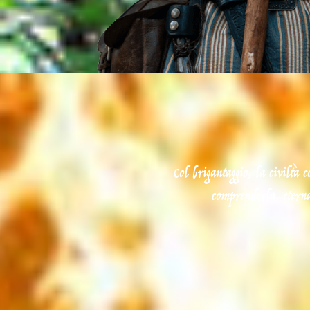
Col brigantaggio, la civiltà 
comprenderla, eternam