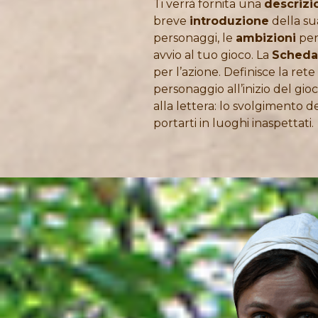
Ti verrà fornita una
descrizi
breve
introduzione
della sua
personaggi, le
ambizioni
per
avvio al tuo gioco. La
Scheda
per l’azione. Definisce la rete s
personaggio all’inizio del gio
alla lettera: lo svolgimento d
portarti in luoghi inaspettati.