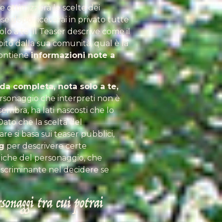
ottimizzerà le scelte dei
e dopo riceverai in privato tutte
olo a te.
Il Teaser descrive come il
to dalla sua comunità, qual è la
contiene
informazioni note a
a completa, nota solo a te,
personaggio che interpreti non è
mbra, ha lati nascosti che lo
ato che la scelta del
e si basa sui teaser pubblici,
g
per descrivere certe
liche del personaggio, che
scriminante nel decidere se
sonaggi tra cui potrai