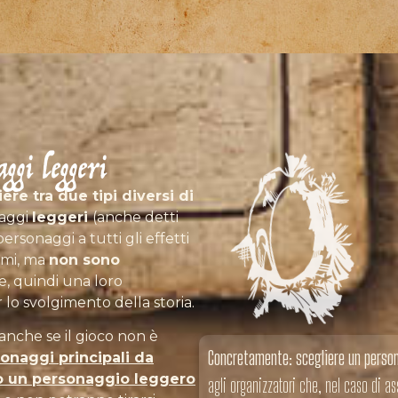
ggi leggeri
ere tra due tipi diversi di
naggi
leggeri
(anche detti
rsonaggi a tutti gli effetti
ami, ma
non sono
, quindi una loro
lo svolgimento della storia.
nche se il gioco non è
Concretamente
:
scegliere un perso
sonaggi principali da
ato un personaggio leggero
agli organizzatori che, nel caso di a