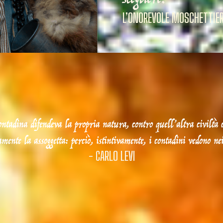
LA COMMARA CHE CO
contadina difendeva la propria natura, contro quell’altra civiltà 
ente la assoggetta: perciò, istintivamente, i contadini vedono nei
- CARLO LEVI